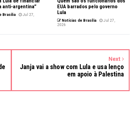
a Lula de financiar
Quem são os funcionários dos
 anti-argentina”
EUA barrados pelo governo
Lula
 Brasília
Jul 27,
Notícias de Brasília
Jul 27,
2026
Next
de
Janja vai a show com Lula e usa lenço
em apoio à Palestina