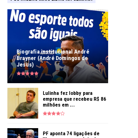
Biografia institucional André
Brayner (André Domingos de
Jesus)
Lulinha fez lobby para
empresa que recebeu R$ 86
milhões em ...
PF aponta 74 ligações de