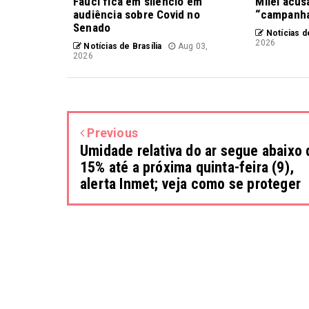
Fauci fica em silêncio em
Milei acus
audiência sobre Covid no
“campanha
Senado
Notícias de
2026
Notícias de Brasília
Aug 03,
2026
Previous
Umidade relativa do ar segue abaixo 
15% até a próxima quinta-feira (9),
alerta Inmet; veja como se proteger