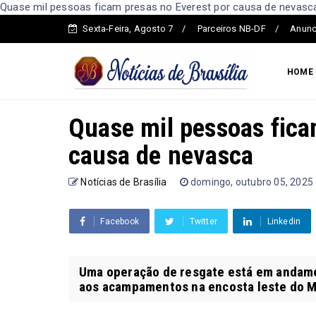
Quase mil pessoas ficam presas no Everest por causa de nevasca 
Sexta-Feira, Agosto 7
Parceiros NB-DF
Anunc
HOME
Quase mil pessoas fica
causa de nevasca
Notícias de Brasília
domingo, outubro 05, 2025
Facebook
Twitter
Linkedin
Uma operação de resgate está em andame
aos acampamentos na encosta leste do Mo