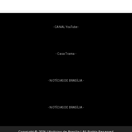
- CANAL YouTube -
- Casa Trama -
- NOTÍCIAS DE BRASÍLIA -
- NOTÍCIAS DE BRASÍLIA -
Copyright ©
2026 | Notícias de Brasília | All Rights Reserved