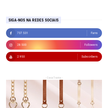
SIGA-NOS NA REDES SOCIAIS
737.531
Fans
28.500
Followers
2.950
Subscribers
- Casa Trama -