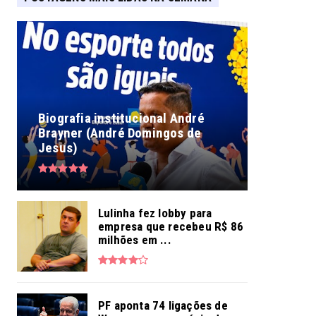
Biografia institucional André
Brayner (André Domingos de
Jesus)
Lulinha fez lobby para
empresa que recebeu R$ 86
milhões em ...
PF aponta 74 ligações de