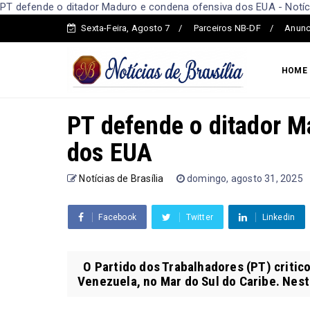
PT defende o ditador Maduro e condena ofensiva dos EUA - Notíci
Sexta-Feira, Agosto 7
Parceiros NB-DF
Anunc
HOME
PT defende o ditador M
dos EUA
Notícias de Brasília
domingo, agosto 31, 2025
Facebook
Twitter
Linkedin
O Partido dos Trabalhadores (PT) critico
Venezuela, no Mar do Sul do Caribe. Nest