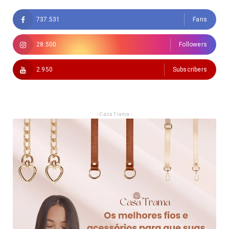
737.531
Fans
28.500
Followers
2.950
Subscribers
- Casa Trama -