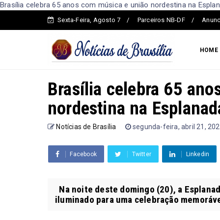
Brasília celebra 65 anos com música e união nordestina na Esplana
Sexta-Feira, Agosto 7
Parceiros NB-DF
Anunc
HOME
Brasília celebra 65 an
nordestina na Esplanad
Notícias de Brasília
segunda-feira, abril 21, 20
Facebook
Twitter
Linkedin
Na noite deste domingo (20), a Esplanada
iluminado para uma celebração memorável