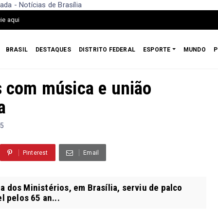
da - Notícias de Brasília
ie aqui
BRASIL
DESTAQUES
DISTRITO FEDERAL
ESPORTE
MUNDO
P
os com música e união
a
25
Pinterest
Email
 dos Ministérios, em Brasília, serviu de palco
 pelos 65 an...