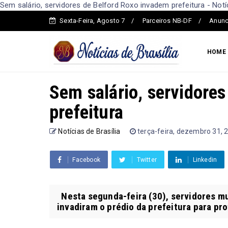
Sem salário, servidores de Belford Roxo invadem prefeitura - Notíc
Sexta-Feira, Agosto 7
Parceiros NB-DF
Anunc
HOME
Sem salário, servidore
prefeitura
Notícias de Brasília
terça-feira, dezembro 31, 
Facebook
Twitter
Linkedin
Nesta segunda-feira (30), servidores mun
invadiram o prédio da prefeitura para prot