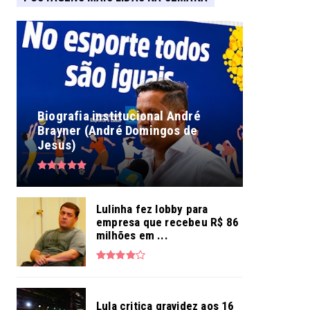
Biografia institucional André
Brayner (André Domingos de
Jesus)
Lulinha fez lobby para
empresa que recebeu R$ 86
milhões em ...
Lula critica gravidez aos 16