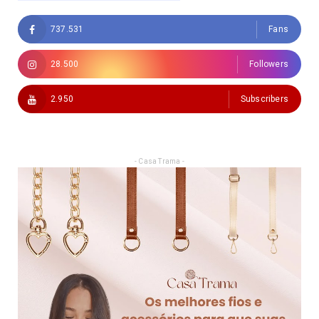
737.531
Fans
28.500
Followers
2.950
Subscribers
- Casa Trama -