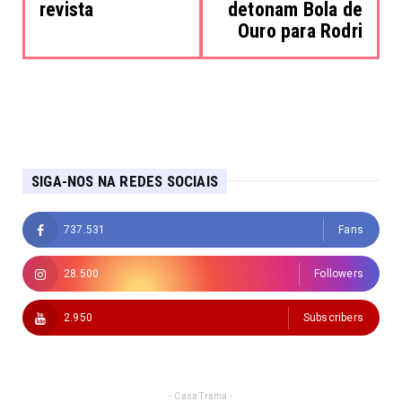
revista
detonam Bola de
Ouro para Rodri
SIGA-NOS NA REDES SOCIAIS
737.531
Fans
28.500
Followers
2.950
Subscribers
- Casa Trama -