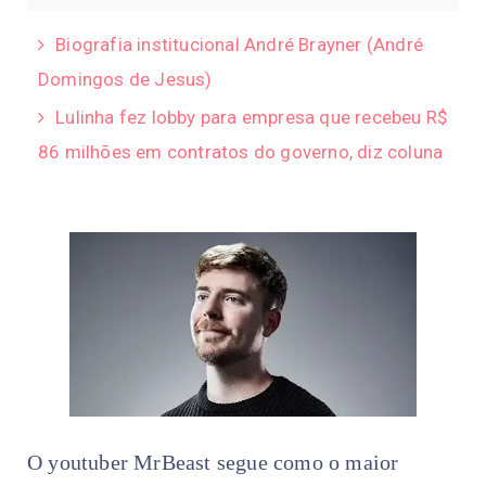
Biografia institucional André Brayner (André
Domingos de Jesus)
Lulinha fez lobby para empresa que recebeu R$
86 milhões em contratos do governo, diz coluna
O youtuber MrBeast segue como o maior