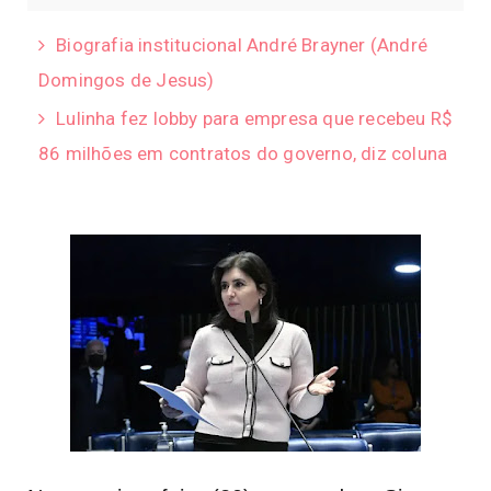
Biografia institucional André Brayner (André
Domingos de Jesus)
Lulinha fez lobby para empresa que recebeu R$
86 milhões em contratos do governo, diz coluna