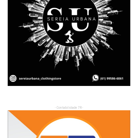
- Contabilidade 7R -