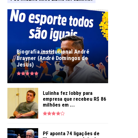
Biografia institucional André
Brayner (André Domingos de
Jesus)
Lulinha fez lobby para
empresa que recebeu R$ 86
milhões em ...
PF aponta 74 ligações de