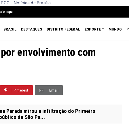
CC - Notícias de Brasília
cie aqui
BRASIL
DESTAQUES
DISTRITO FEDERAL
ESPORTE
MUNDO
P
 por envolvimento com
6
Pinterest
Email
ma Parada mirou a infiltração do Primeiro
úblico de São Pa...