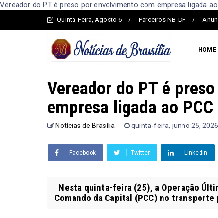
Vereador do PT é preso por envolvimento com empresa ligada ao P
Quinta-Feira, Agosto 6
Parceiros NB-DF
Anun
HOME
Vereador do PT é preso
empresa ligada ao PCC
Notícias de Brasília
quinta-feira, junho 25, 202
Facebook
Twitter
Linkedin
Nesta quinta-feira (25), a Operação Últi
Comando da Capital (PCC) no transporte p