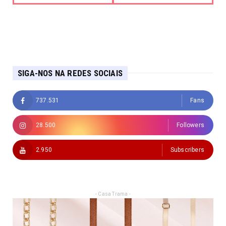
SIGA-NOS NA REDES SOCIAIS
737.531
Fans
28.500
Followers
2.950
Subscribers
- Casa Trama -