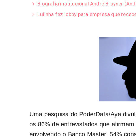
Biografia institucional André Brayner (A
Lulinha fez lobby para empresa que receb
Uma pesquisa do PoderData/Aya divulg
os 86% de entrevistados que afirmam e
envolvendo o Banco Master, 54% consi