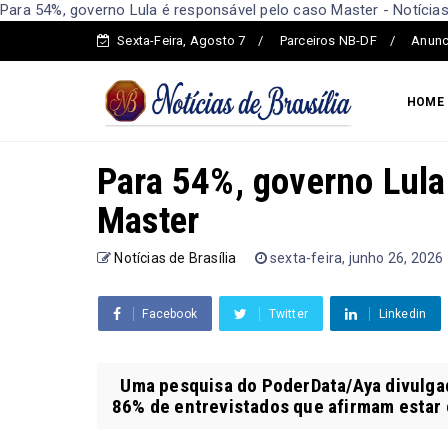
Para 54%, governo Lula é responsável pelo caso Master - Notícias 
Sexta-Feira, Agosto 7
Parceiros NB-DF
Anunc
HOME
Para 54%, governo Lula
Master
Notícias de Brasília
sexta-feira, junho 26, 2026
Facebook
Twitter
Linkedin
Uma pesquisa do PoderData/Aya divulgada
86% de entrevistados que afirmam estar c