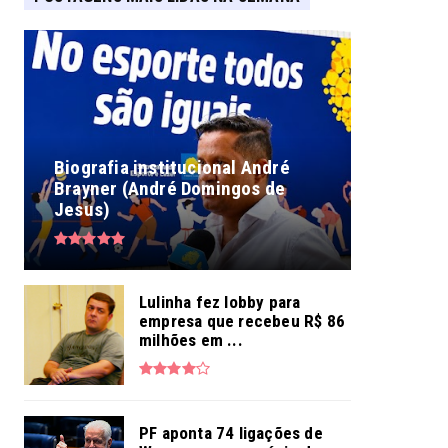
Biografia institucional André
Brayner (André Domingos de
Jesus)
Lulinha fez lobby para
empresa que recebeu R$ 86
milhões em ...
PF aponta 74 ligações de