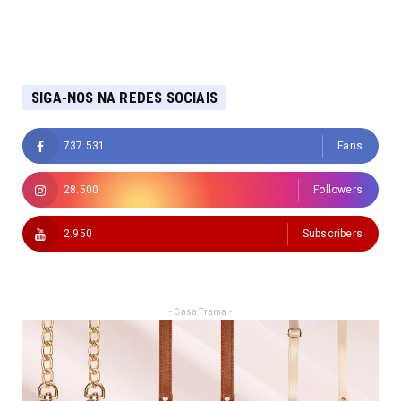
SIGA-NOS NA REDES SOCIAIS
737.531
Fans
28.500
Followers
2.950
Subscribers
- Casa Trama -