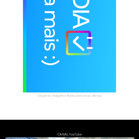
Clique na imagem e tenha acesso as ofertas
- CANAL YouTube -