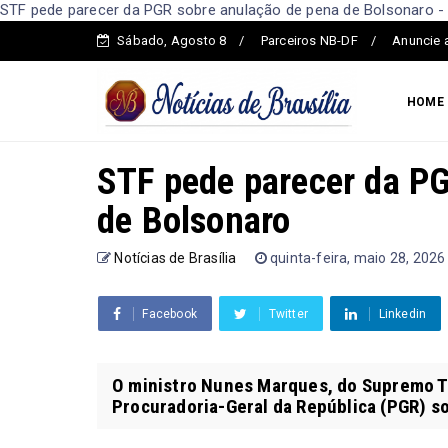
STF pede parecer da PGR sobre anulação de pena de Bolsonaro - N
Sábado, Agosto 8
Parceiros NB-DF
Anuncie 
HOME
STF pede parecer da P
de Bolsonaro
Notícias de Brasília
quinta-feira, maio 28, 2026
Facebook
Twitter
Linkedin
O ministro Nunes Marques, do Supremo Tr
Procuradoria-Geral da República (PGR) so