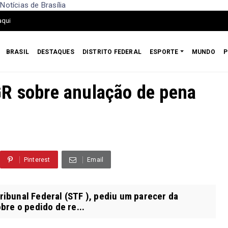
otícias de Brasília
aqui
BRASIL
DESTAQUES
DISTRITO FEDERAL
ESPORTE
MUNDO
P
GR sobre anulação de pena
Pinterest
Email
ibunal Federal (STF ), pediu um parecer da
bre o pedido de re...