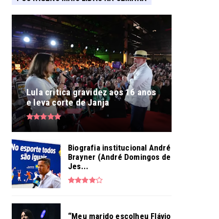
Lula critica gravidez aos 16 anos
e leva corte de Janja
Biografia institucional André
Brayner (André Domingos de
Jes...
“Meu marido escolheu Flávio