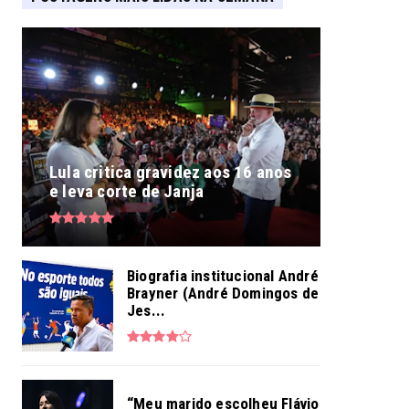
Lula critica gravidez aos 16 anos
e leva corte de Janja
Biografia institucional André
Brayner (André Domingos de
Jes...
“Meu marido escolheu Flávio