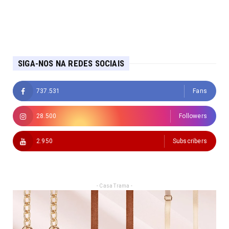
SIGA-NOS NA REDES SOCIAIS
737.531
Fans
28.500
Followers
2.950
Subscribers
- Casa Trama -