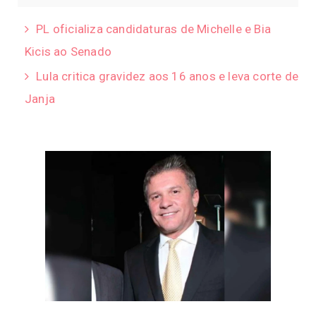
PL oficializa candidaturas de Michelle e Bia
Kicis ao Senado
Lula critica gravidez aos 16 anos e leva corte de
Janja