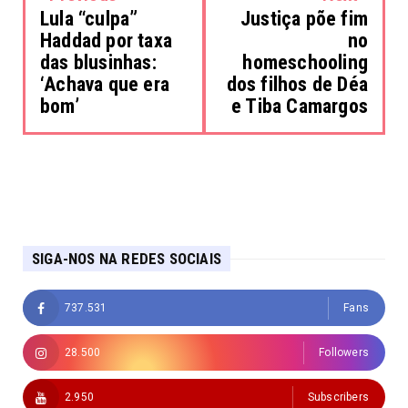
Lula “culpa”
Justiça põe fim
Haddad por taxa
no
das blusinhas:
homeschooling
‘Achava que era
dos filhos de Déa
bom’
e Tiba Camargos
SIGA-NOS NA REDES SOCIAIS
737.531
Fans
28.500
Followers
2.950
Subscribers