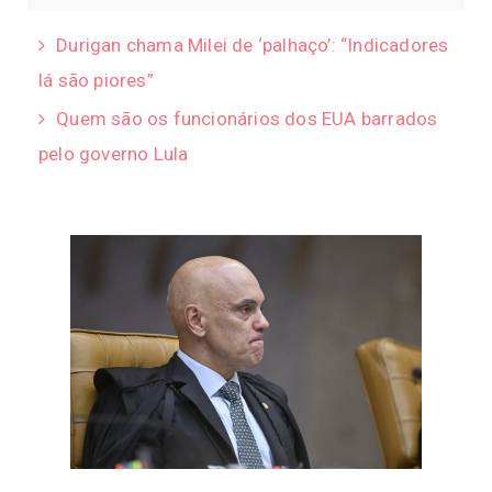
Durigan chama Milei de ‘palhaço’: “Indicadores
lá são piores”
Quem são os funcionários dos EUA barrados
pelo governo Lula