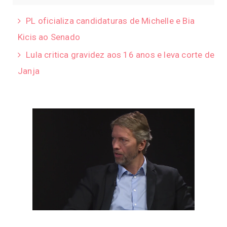
PL oficializa candidaturas de Michelle e Bia
Kicis ao Senado
Lula critica gravidez aos 16 anos e leva corte de
Janja