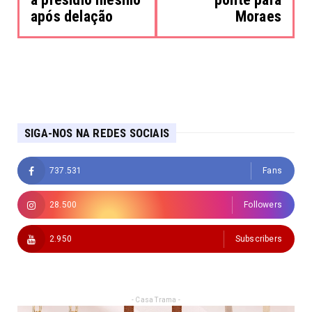
após delação
Moraes
SIGA-NOS NA REDES SOCIAIS
737.531
Fans
28.500
Followers
2.950
Subscribers
- Casa Trama -