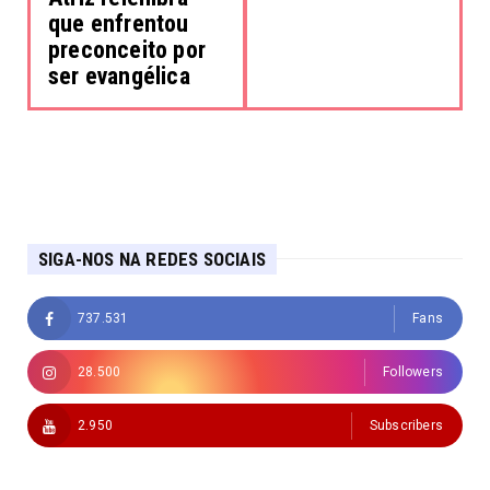
que enfrentou
preconceito por
ser evangélica
SIGA-NOS NA REDES SOCIAIS
737.531
Fans
28.500
Followers
2.950
Subscribers