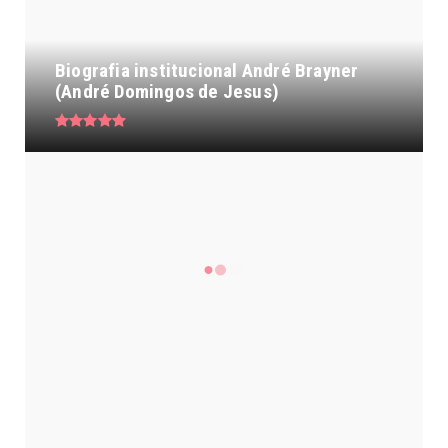
Biografia institucional André Brayner
(André Domingos de Jesus)
Lulinha fez lobby para empresa que
recebeu R$ 86 milhões em ...
Lula critica gravidez aos 16 anos e
leva corte de Janja