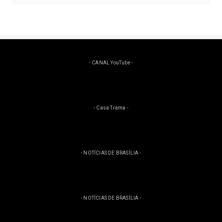
Clique na imagem e tenha acesso as ofertas
- CANAL YouTube -
- Casa Trama -
- NOTÍCIAS DE BRASÍLIA -
- NOTÍCIAS DE BRASÍLIA -