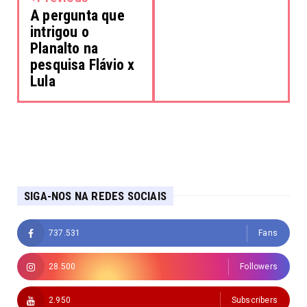
A pergunta que
intrigou o
Planalto na
pesquisa Flávio x
Lula
SIGA-NOS NA REDES SOCIAIS
737.531
Fans
28.500
Followers
2.950
Subscribers