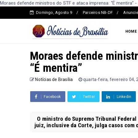
Moraes defende ministros do STF e ataca imprensa: “É mentira” - N
Domingo, Agosto 9
Parceiros NB-DF
Anuncie
HOME
Moraes defende ministr
“É mentira”
Notícias de Brasília
quarta-feira, fevereiro 04,
Facebook
Twitter
Linkedin
O ministro do Supremo Tribunal Federal
juiz, inclusive da Corte, julga casos com 