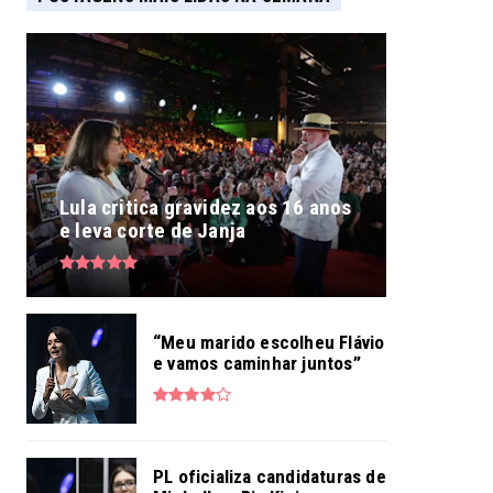
Lula critica gravidez aos 16 anos
e leva corte de Janja
“Meu marido escolheu Flávio
e vamos caminhar juntos”
PL oficializa candidaturas de