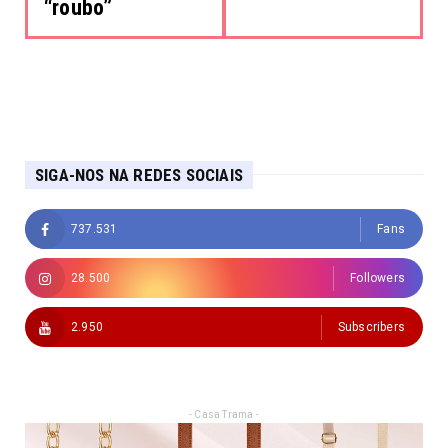
“roubo”
SIGA-NOS NA REDES SOCIAIS
737.531
Fans
28.500
Followers
2.950
Subscribers
- Casa Trama -