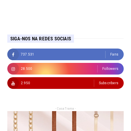
SIGA-NOS NA REDES SOCIAIS
737.531
Fans
28.500
Followers
2.950
Subscribers
- Casa Trama -