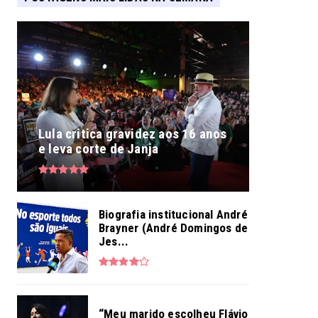
Lula critica gravidez aos 16 anos
e leva corte de Janja
Biografia institucional André
Brayner (André Domingos de
Jes...
“Meu marido escolheu Flávio