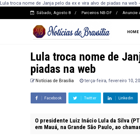
Lula troca nome de Janja pelo da ex e vira alvo de piadas na web -
Sábado, Agosto 8
Parceiros NB-DF
Anuncie 
HOME
Lula troca nome de Janj
piadas na web
Notícias de Brasília
terça-feira, fevereiro 10, 2
Facebook
Twitter
Linkedin
O presidente Luiz Inácio Lula da Silva (P
em Mauá, na Grande São Paulo, ao chamar 