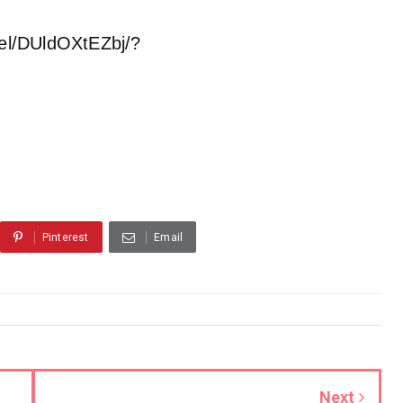
eel/DUldOXtEZbj/?
Pinterest
Email
Next