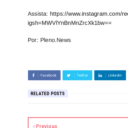
Assista:
https://www.instagram.com/r
igsh=MWVlYnBnMnZrcXk1bw==
Por: Pleno.News
Facebook
Twitter
Linkedin
RELATED POSTS
Previous