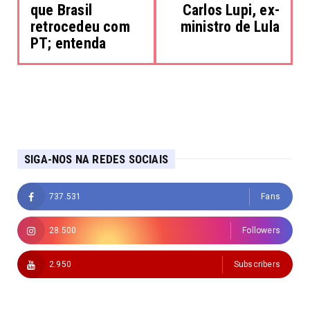
que Brasil
Carlos Lupi, ex-
retrocedeu com
ministro de Lula
PT; entenda
SIGA-NOS NA REDES SOCIAIS
737.531
Fans
28.500
Followers
2.950
Subscribers