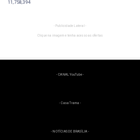
11,758,394
- Publicidade Lateral -
Clique na imagem e tenha acesso as ofertas
- CANAL YouTube -
- Casa Trama -
- NOTÍCIAS DE BRASÍLIA -