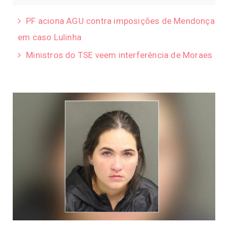
PF aciona AGU contra imposições de Mendonça
em caso Lulinha
Ministros do TSE veem interferência de Moraes