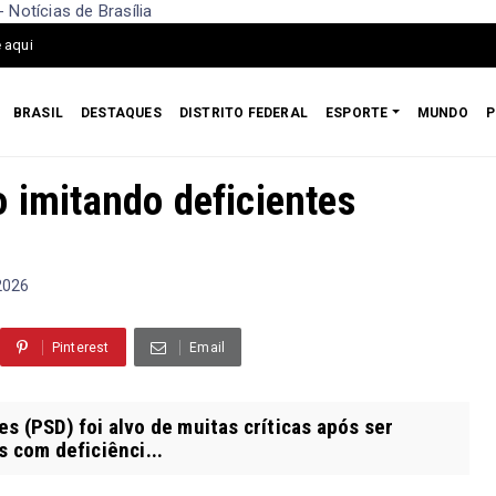
 Notícias de Brasília
 aqui
BRASIL
DESTAQUES
DISTRITO FEDERAL
ESPORTE
MUNDO
P
o imitando deficientes
 2026
Pinterest
Email
s (PSD) foi alvo de muitas críticas após ser
 com deficiênci...