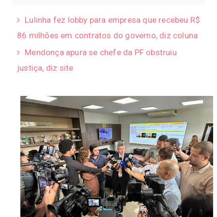
Lulinha fez lobby para empresa que recebeu R$
86 milhões em contratos do governo, diz coluna
Mendonça apura se chefe da PF obstruiu
justiça, diz site