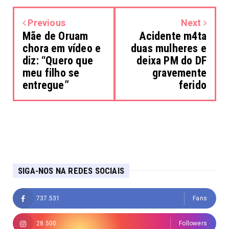
Previous
Next
Mãe de Oruam
Acidente m4ta
chora em vídeo e
duas mulheres e
diz: “Quero que
deixa PM do DF
meu filho se
gravemente
entregue”
ferido
SIGA-NOS NA REDES SOCIAIS
737.531
Fans
28.500
Followers