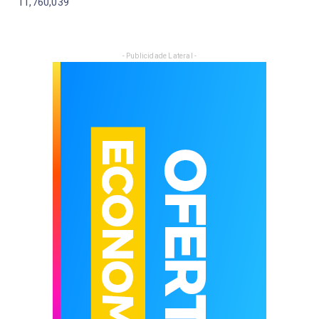
11,760,039
- Publicidade Lateral -