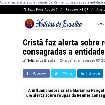
Cristã faz alerta sobre roupas da Renner consagradas a entidades 
Sexta-Feira, Agosto 7
Parceiros NB-DF
Anunc
HOME
Cristã faz alerta sobre
consagradas a entidade
Notícias de Brasília
terça-feira, fevereiro 03, 2
Facebook
Twitter
Linkedin
A influenciadora cristã Marianna Rangel
um alerta sobre roupas da Renner consagr