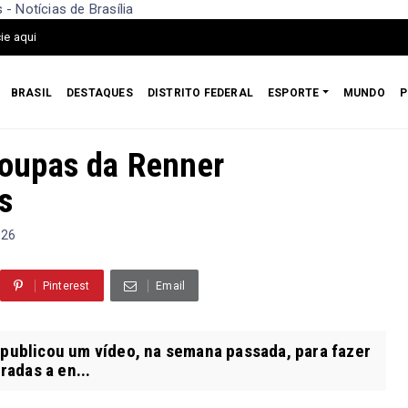
- Notícias de Brasília
ie aqui
BRASIL
DESTAQUES
DISTRITO FEDERAL
ESPORTE
MUNDO
P
 roupas da Renner
s
026
Pinterest
Email
 publicou um vídeo, na semana passada, para fazer
adas a en...