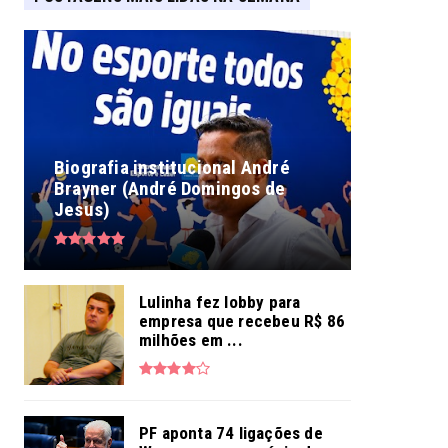
Biografia institucional André
Brayner (André Domingos de
Jesus)
Lulinha fez lobby para
empresa que recebeu R$ 86
milhões em ...
PF aponta 74 ligações de