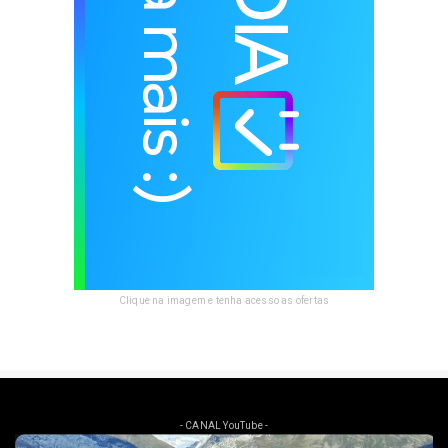
Clique na imagem e tenha acesso as ofertas
- CANAL YouTube -