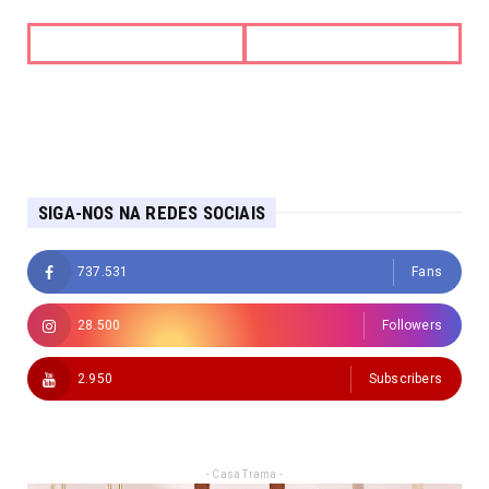
SIGA-NOS NA REDES SOCIAIS
737.531
Fans
28.500
Followers
2.950
Subscribers
- Casa Trama -