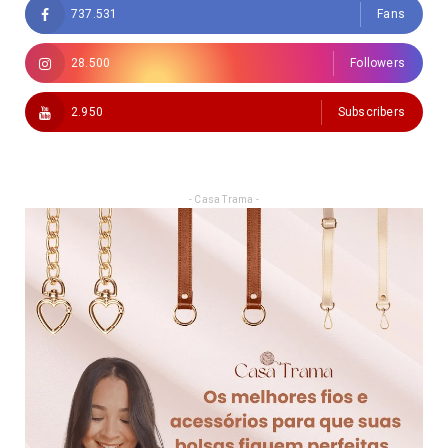
737.531
Fans
28.500
Followers
2.950
Subscribers
- Casa Trama -