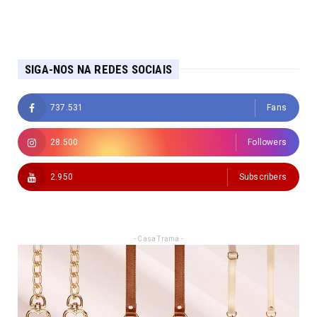
SIGA-NOS NA REDES SOCIAIS
737.531
Fans
28.500
Followers
2.950
Subscribers
- Casa Trama -