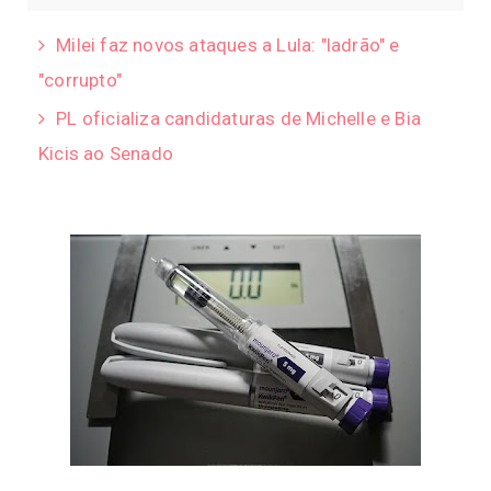
Milei faz novos ataques a Lula: "ladrão" e
"corrupto"
PL oficializa candidaturas de Michelle e Bia
Kicis ao Senado