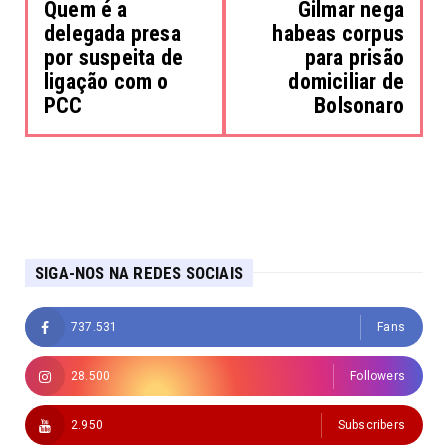
Quem é a
Gilmar nega
delegada presa
habeas corpus
por suspeita de
para prisão
ligação com o
domiciliar de
PCC
Bolsonaro
SIGA-NOS NA REDES SOCIAIS
737.531
Fans
28.500
Followers
2.950
Subscribers