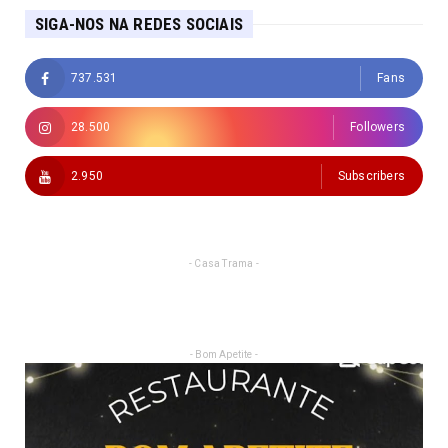
SIGA-NOS NA REDES SOCIAIS
737.531
Fans
28.500
Followers
2.950
Subscribers
- Casa Trama -
- Bom Apetite -