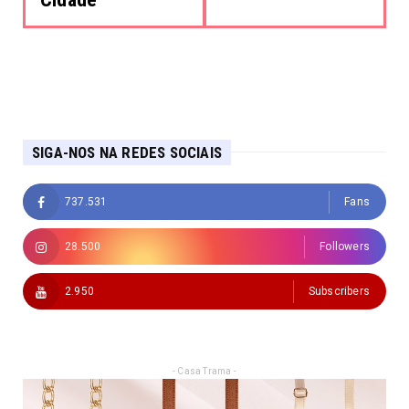
SIGA-NOS NA REDES SOCIAIS
737.531
Fans
28.500
Followers
2.950
Subscribers
- Casa Trama -