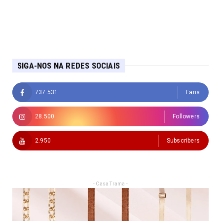
SIGA-NOS NA REDES SOCIAIS
737.531
Fans
28.500
Followers
2.950
Subscribers
- Casa Trama -