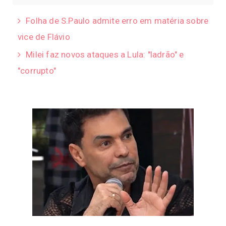
Folha de S.Paulo admite erro em matéria sobre
vice de Flávio
Milei faz novos ataques a Lula: "ladrão" e
"corrupto"