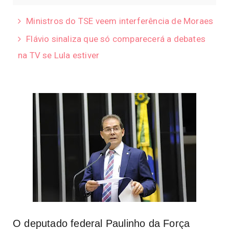
Ministros do TSE veem interferência de Moraes
Flávio sinaliza que só comparecerá a debates
na TV se Lula estiver
O deputado federal Paulinho da Força