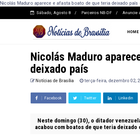
Nicolás Maduro aparece e afasta boato de que teria deixado país -
Sábado, Agosto 8
Parceiros NB-DF
Anuncie 
HOME
Nicolás Maduro aparece 
deixado país
Notícias de Brasília
terça-feira, dezembro 02, 
Facebook
Twitter
Linkedin
Neste domingo (30), o ditador venezuela
acabou com boatos de que teria deixado o 