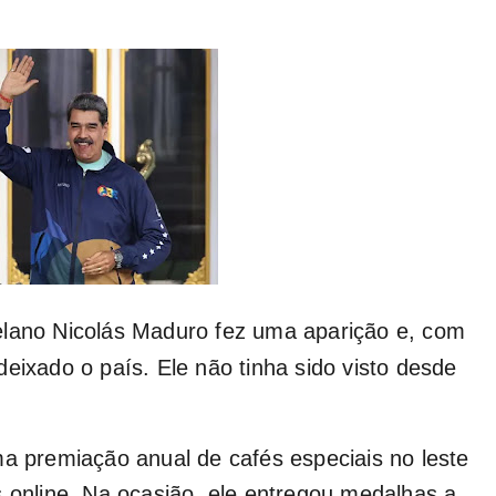
elano Nicolás Maduro fez uma aparição e, com
eixado o país. Ele não tinha sido visto desde
ma premiação anual de cafés especiais no leste
s online. Na ocasião, ele entregou medalhas a