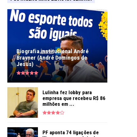
Biografia institucional André
Brayner (André Domingos de
Jesus)
Lulinha fez lobby para
empresa que recebeu R$ 86
milhões em ...
PF aponta 74 ligações de