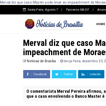
Merval diz que caso Master pode levar ao impeachment de Moraes 
Sexta-Feira, Agosto 7
Parceiros NB-DF
Anunc
HOME
Merval diz que caso Ma
impeachment de Morae
Notícias de Brasília
terça-feira, dezembro 23, 
Facebook
Twitter
Linkedin
O comentarista Merval Pereira afirmou, a
que o caso envolvendo o Banco Master é m