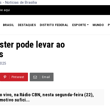
- Notícias de Brasília
ie aqui
BRASIL
DESTAQUES
DISTRITO FEDERAL
ESPORTE
MUNDO
P
ster pode levar ao
s
2025
Pinterest
Email
o vivo, na Rádio CBN, nesta segunda-feira (22),
otivo sufici...