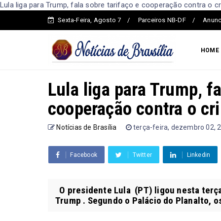
Lula liga para Trump, fala sobre tarifaço e cooperação contra o cr
Sexta-Feira, Agosto 7
Parceiros NB-DF
Anunc
HOME
Lula liga para Trump, fa
cooperação contra o cr
Notícias de Brasília
terça-feira, dezembro 02, 
Facebook
Twitter
Linkedin
O presidente Lula (PT) ligou nesta terça
Trump . Segundo o Palácio do Planalto, os 