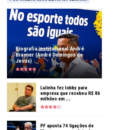
Biografia institucional André
Brayner (André Domingos de
Jesus)
Lulinha fez lobby para
empresa que recebeu R$ 86
milhões em ...
PF aponta 74 ligações de