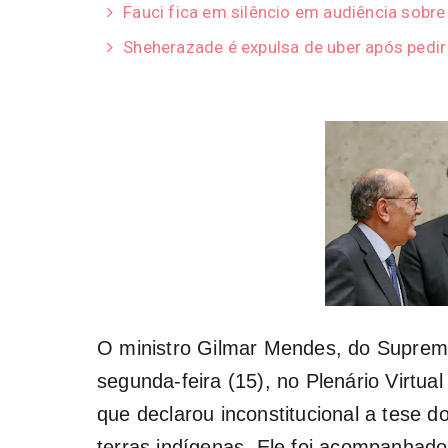
Fauci fica em silêncio em audiência sobr
Sheherazade é expulsa de uber após pedi
O ministro Gilmar Mendes, do Suprem
segunda-feira (15), no Plenário Virtua
que declarou inconstitucional a tese 
terras indígenas. Ele foi acompanhado