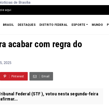
tícias de Brasília
cie aqui
BRASIL
DESTAQUES
DISTRITO FEDERAL
ESPORTE
MUNDO
P
ra acabar com regra do
5, 2025
Pinterest
Email
ibunal Federal (STF ), votou nesta segunda-feira
afirmar...