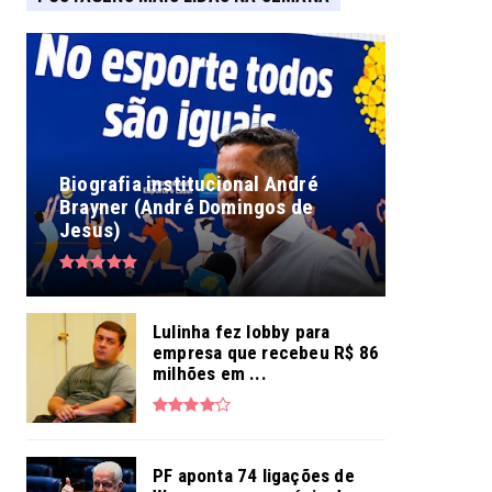
Biografia institucional André
Brayner (André Domingos de
Jesus)
Lulinha fez lobby para
empresa que recebeu R$ 86
milhões em ...
PF aponta 74 ligações de