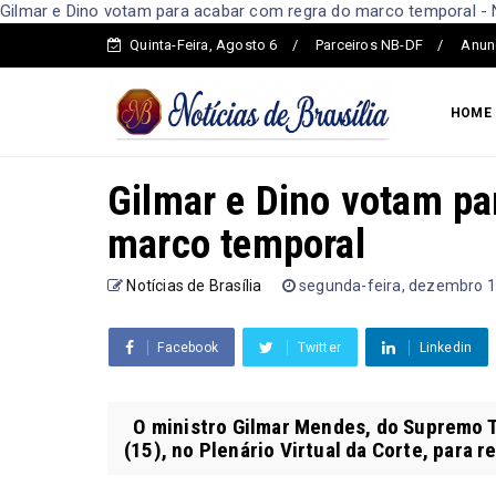
Gilmar e Dino votam para acabar com regra do marco temporal - No
Quinta-Feira, Agosto 6
Parceiros NB-DF
Anun
HOME
Gilmar e Dino votam pa
marco temporal
Notícias de Brasília
segunda-feira, dezembro 1
Facebook
Twitter
Linkedin
O ministro Gilmar Mendes, do Supremo Tr
(15), no Plenário Virtual da Corte, para re