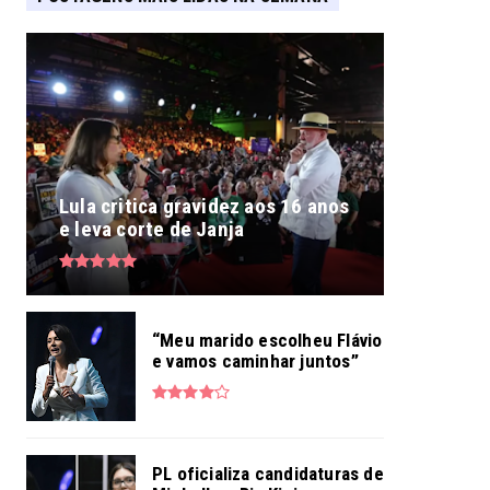
Lula critica gravidez aos 16 anos
e leva corte de Janja
“Meu marido escolheu Flávio
e vamos caminhar juntos”
PL oficializa candidaturas de