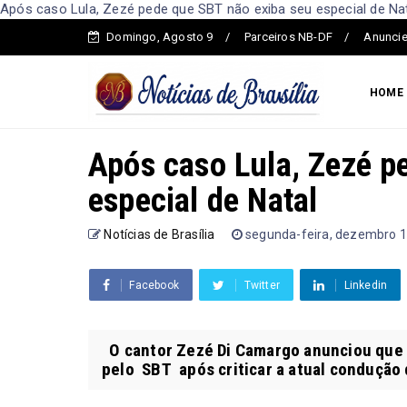
Após caso Lula, Zezé pede que SBT não exiba seu especial de Nata
Domingo, Agosto 9
Parceiros NB-DF
Anuncie
HOME
Após caso Lula, Zezé p
especial de Natal
Notícias de Brasília
segunda-feira, dezembro 1
Facebook
Twitter
Linkedin
O cantor Zezé Di Camargo anunciou que n
pelo SBT após criticar a atual condução 