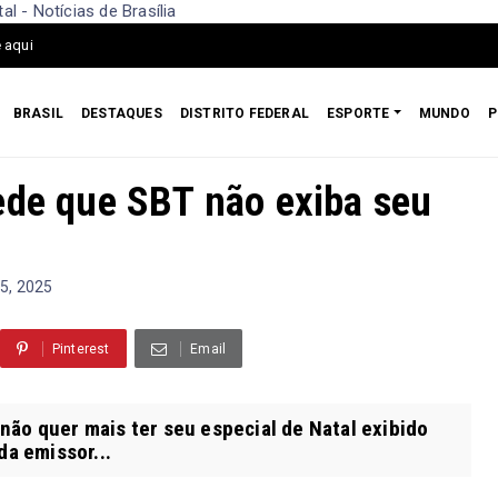
l - Notícias de Brasília
 aqui
BRASIL
DESTAQUES
DISTRITO FEDERAL
ESPORTE
MUNDO
P
ede que SBT não exiba seu
5, 2025
Pinterest
Email
ão quer mais ter seu especial de Natal exibido
da emissor...