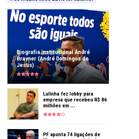
Biografia institucional André
Brayner (André Domingos de
Jesus)
Lulinha fez lobby para
empresa que recebeu R$ 86
milhões em ...
PF aponta 74 ligações de