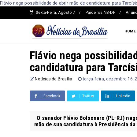
Flávio nega possibilidade de abrir mão de candidatura para Tarcísio
Sexta-Feira, Agosto 7
Parceiros NB-DF
Anunc
HOME
Flávio nega possibilida
candidatura para Tarcís
Notícias de Brasília
terça-feira, dezembro 16, 
Facebook
Twitter
Linkedin
O senador Flávio Bolsonaro (PL-RJ) negou
mão de sua candidatura à Presidência da 