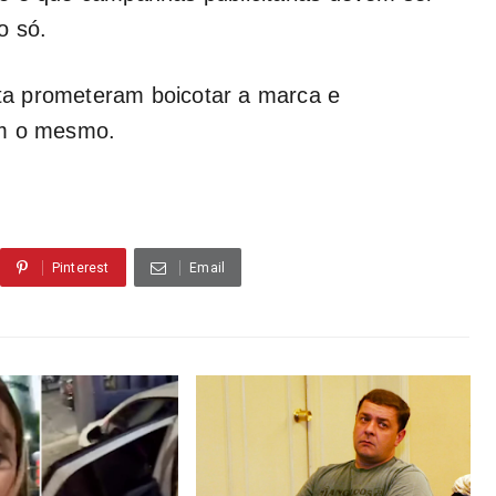
o só.
eita prometeram boicotar a marca e
em o mesmo.
Pinterest
Email