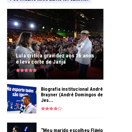
Lula critica gravidez aos 16 anos
e leva corte de Janja
Biografia institucional André
Brayner (André Domingos de
Jes...
“Meu marido escolheu Flávio