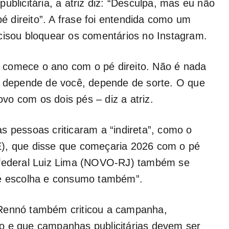
ublicitária, a atriz diz: “Desculpa, mas eu não
 direito”. A frase foi entendida como um
cisou bloquear os comentários no Instagram.
 comece o ano com o pé direito. Não é nada
ão depende de você, depende de sorte. O que
o com os dois pés – diz a atriz.
s pessoas criticaram a “indireta”, como o
E), que disse que começaria 2026 com o pé
o federal Luiz Lima (NOVO-RJ) também se
 é escolha e consumo também”.
 Rennó também criticou a campanha,
o e que campanhas publicitárias devem ser