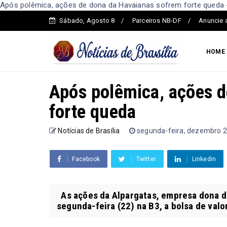
Após polêmica, ações de dona da Havaianas sofrem forte queda - 
Sábado, Agosto 8
Parceiros NB-DF
Anuncie 
HOME
Após polêmica, ações 
forte queda
Notícias de Brasília
segunda-feira, dezembro 2
Facebook
Twitter
Linkedin
As ações da Alpargatas, empresa dona d
segunda-feira (22) na B3, a bolsa de valor