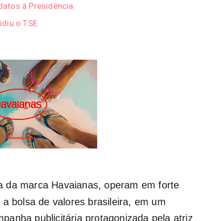
atos à Presidência
idiu o TSE
na da marca
Havaianas
, operam em forte
 a bolsa de valores brasileira, em um
anha publicitária protagonizada pela atriz