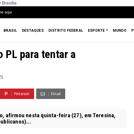
 Brasília
ie aqui
BRASIL
DESTAQUES
DISTRITO FEDERAL
ESPORTE
MUNDO
P
ao PL para tentar a
25
Pinterest
Email
, afirmou nesta quinta-feira (27), em Teresina,
ublicanos)...