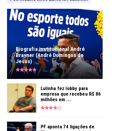
Biografia institucional André
Brayner (André Domingos de
Jesus)
Lulinha fez lobby para
empresa que recebeu R$ 86
milhões em ...
PF aponta 74 ligações de