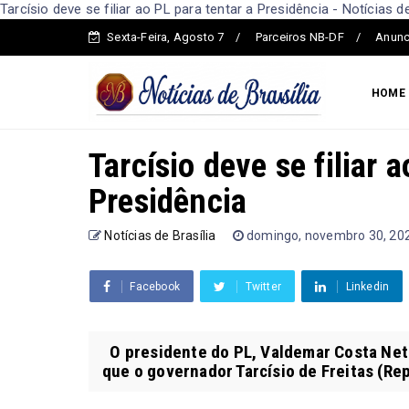
Tarcísio deve se filiar ao PL para tentar a Presidência - Notícias de
Sexta-Feira, Agosto 7
Parceiros NB-DF
Anunc
HOME
Tarcísio deve se filiar 
Presidência
Notícias de Brasília
domingo, novembro 30, 20
Facebook
Twitter
Linkedin
O presidente do PL, Valdemar Costa Neto
que o governador Tarcísio de Freitas (Rep